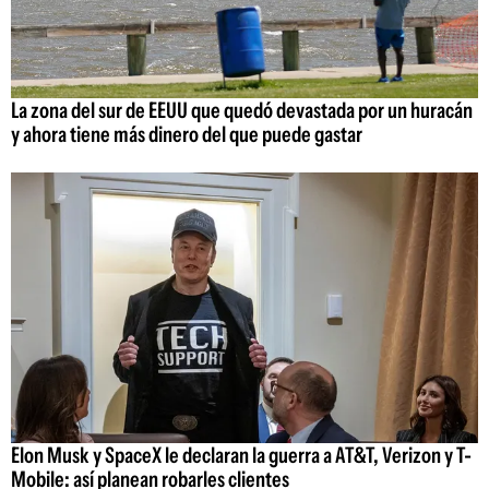
La zona del sur de EEUU que quedó devastada por un huracán
y ahora tiene más dinero del que puede gastar
Elon Musk y SpaceX le declaran la guerra a AT&T, Verizon y T-
Mobile: así planean robarles clientes