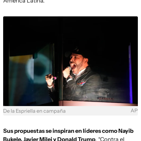
América Latina.
AP
De la Espriella en campaña
Sus propuestas se inspiran en líderes como Nayib
Bukele, Javier Milei y Donald Trump
. “Contra el