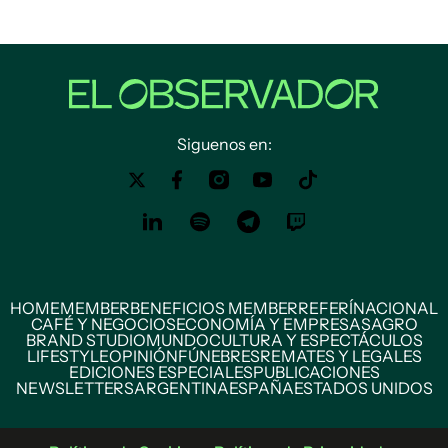
Siguenos en:
HOME
MEMBER
BENEFICIOS MEMBER
REFERÍ
NACIONAL
CAFÉ Y NEGOCIOS
ECONOMÍA Y EMPRESAS
AGRO
BRAND STUDIO
MUNDO
CULTURA Y ESPECTÁCULOS
LIFESTYLE
OPINIÓN
FÚNEBRES
REMATES Y LEGALES
EDICIONES ESPECIALES
PUBLICACIONES
NEWSLETTERS
ARGENTINA
ESPAÑA
ESTADOS UNIDOS