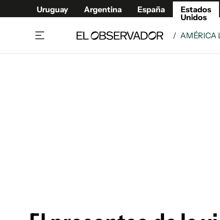
Uruguay
Argentina
España
Estados
Unidos
/
AMÉRICA 
Home
América
Política
Deport
Economía
Urugua
Sociedad
Argent
Inmigración
España