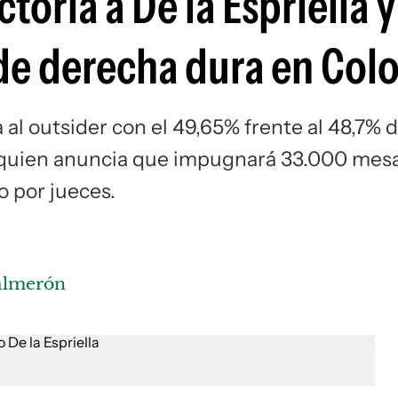
ctoria a De la Espriella 
Si
o de derecha dura en Co
a al outsider con el 49,65% frente al 48,7% d
 quien anuncia que impugnará 33.000 mes
o por jueces.
Salmerón