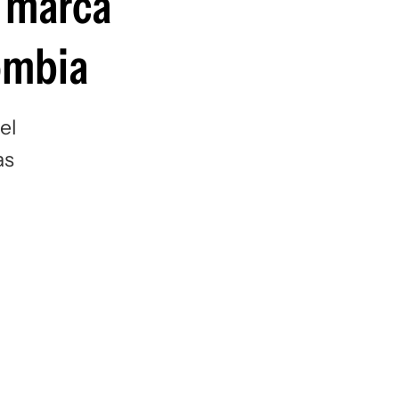
y marca
guenos en:
lombia
el
as