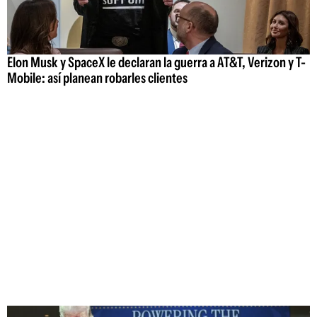
Elon Musk y SpaceX le declaran la guerra a AT&T, Verizon y T-
Mobile: así planean robarles clientes