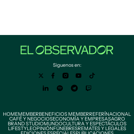
Siguenos en:
HOME
MEMBER
BENEFICIOS MEMBER
REFERÍ
NACIONAL
CAFÉ Y NEGOCIOS
ECONOMÍA Y EMPRESAS
AGRO
BRAND STUDIO
MUNDO
CULTURA Y ESPECTÁCULOS
LIFESTYLE
OPINIÓN
FÚNEBRES
REMATES Y LEGALES
EDICIONES ESPECIALES
PUBLICACIONES