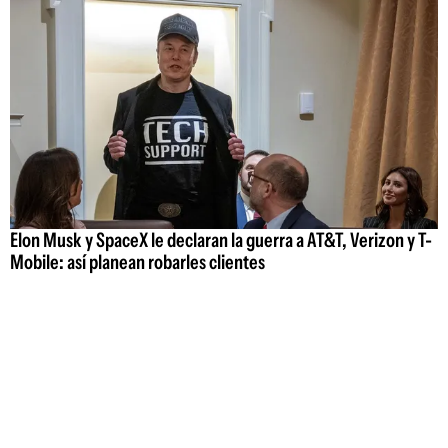
Elon Musk y SpaceX le declaran la guerra a AT&T, Verizon y T-
Mobile: así planean robarles clientes