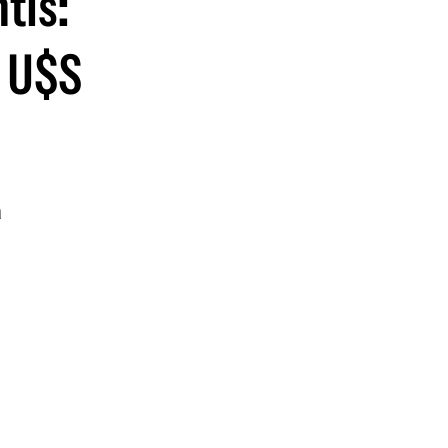
tis:
guenos en:
r U$S
a