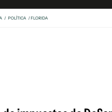
A
/
POLÍTICA
/ FLORIDA
 Latina
S
es
y
ina