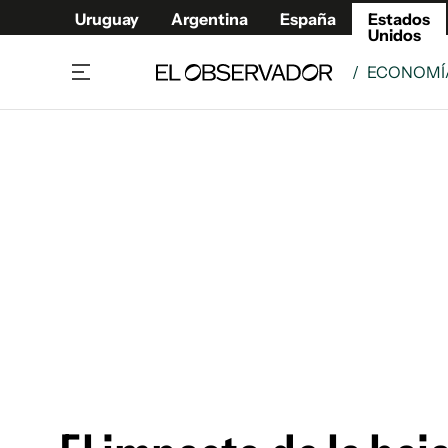
Uruguay
Argentina
España
Estados
Unidos
/
ECONOMÍ
Home
América
Política
Deport
Economía
Urugua
Sociedad
Argent
Inmigración
España