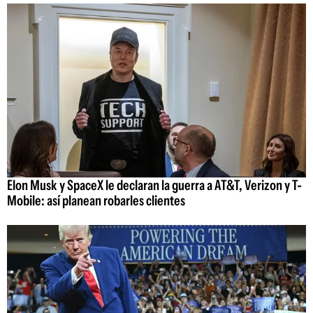
Elon Musk y SpaceX le declaran la guerra a AT&T, Verizon y T-
Mobile: así planean robarles clientes