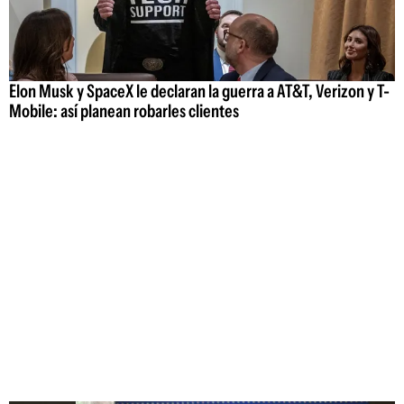
Elon Musk y SpaceX le declaran la guerra a AT&T, Verizon y T-
Mobile: así planean robarles clientes