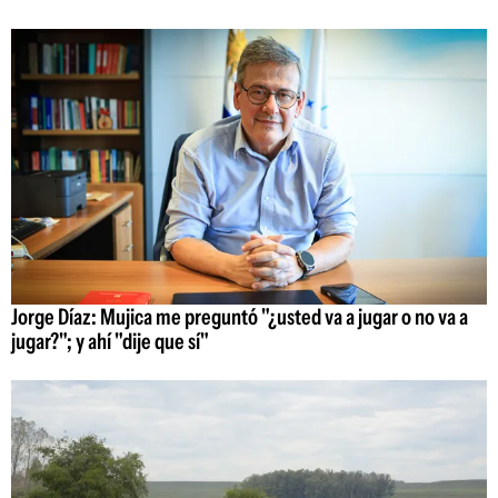
Jorge Díaz: Mujica me preguntó "¿usted va a jugar o no va a
jugar?"; y ahí "dije que sí"