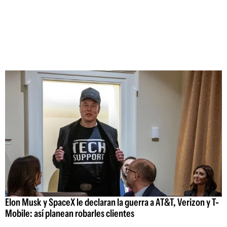
Elon Musk y SpaceX le declaran la guerra a AT&T, Verizon y T-
Mobile: así planean robarles clientes