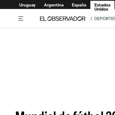
Uruguay
Argentina
España
Estados
Unidos
/
DEPORTE
Home
América
Política
Deport
Economía
Urugua
Sociedad
Argent
Inmigración
España