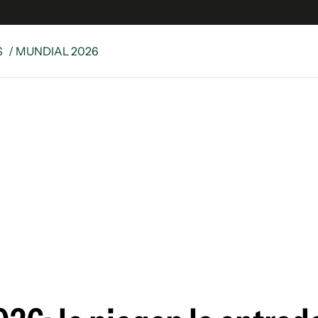
S
/ MUNDIAL 2026
 Latina
S
es
y
ina