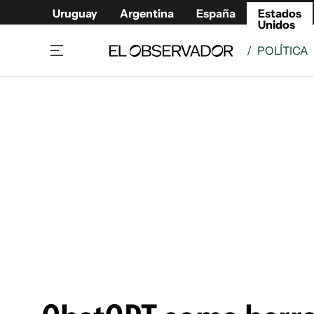
Uruguay
Argentina
España
Estados
Unidos
/
POLÍTICA
Home
América
Política
Deport
Economía
Urugua
Sociedad
Argent
Inmigración
España