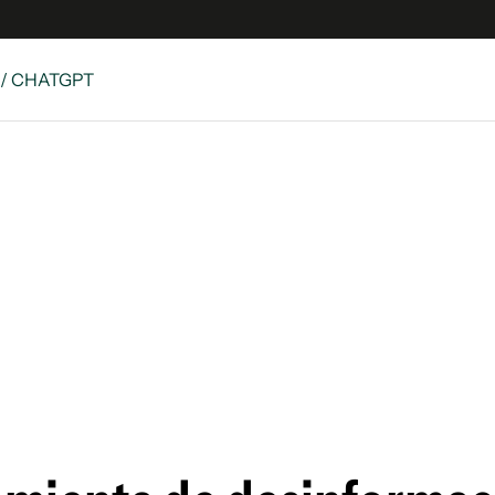
/ CHATGPT
 Latina
S
es
y
ina