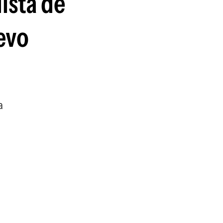
ista de
guenos en:
uevo
a