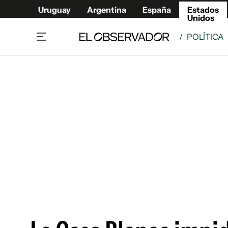
Uruguay
Argentina
España
Estados
Unidos
/
POLÍTICA
Home
América
Política
Deport
Economía
Urugua
Sociedad
Argent
Inmigración
España