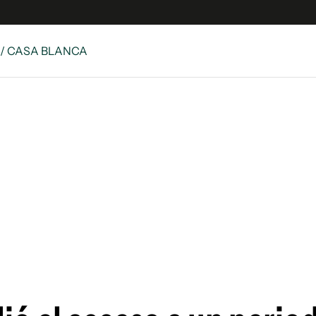
/ CASA BLANCA
 Latina
S
es
y
ina