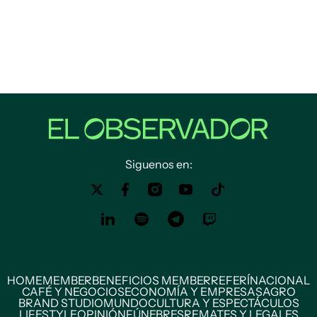
Siguenos en:
HOME
MEMBER
BENEFICIOS MEMBER
REFERÍ
NACIONAL
CAFÉ Y NEGOCIOS
ECONOMÍA Y EMPRESAS
AGRO
BRAND STUDIO
MUNDO
CULTURA Y ESPECTÁCULOS
LIFESTYLE
OPINIÓN
FÚNEBRES
REMATES Y LEGALES