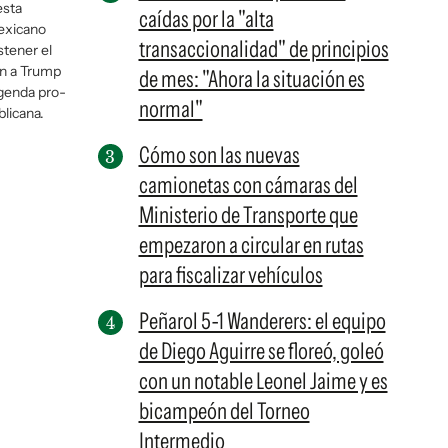
esta
caídas por la "alta
exicano
transaccionalidad" de principios
stener el
on a Trump
de mes: "Ahora la situación es
 agenda pro-
normal"
licana.
Cómo son las nuevas
camionetas con cámaras del
Ministerio de Transporte que
empezaron a circular en rutas
para fiscalizar vehículos
Peñarol 5-1 Wanderers: el equipo
de Diego Aguirre se floreó, goleó
con un notable Leonel Jaime y es
bicampeón del Torneo
Intermedio