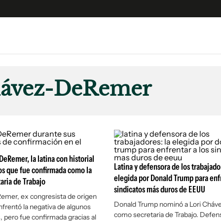
e
S
n
hávez-DeRemer
es
Siguenos en:
 y Legales
es especiales
ciones
ters
DeRemer, la latina con historial
ina
Latina y defensora de los trabajador
os que fue confirmada como la
elegida por Donald Trump para enfr
aria de Trabajo
sindicatos más duros de EEUU
 Unidos
mer, ex congresista de origen
Donald Trump nominó a Lori Chá
frentó la negativa de algunos
como secretaria de Trabajo. Defens
, pero fue confirmada gracias al