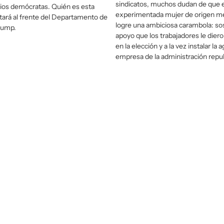
sindicatos, muchos dudan de que 
ios demócratas. Quién es esta
experimentada mujer de origen m
stará al frente del Departamento de
logre una ambiciosa carambola: so
rump.
apoyo que los trabajadores le dier
en la elección y a la vez instalar la
empresa de la administración repub