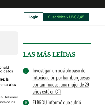
Login
Suscribite x US$ 3,45
uscríbete ahora a El Observador y elegí hasta
donde llegar.
LAS MÁS LEÍDAS
Investigan un posible caso de
intoxicación por hamburguesas
es: la
contaminadas: una mujer de 29
entar a los
años está en CTI
vez-DeRemer
El BROU informó que sufrió
ora de los
Suscribite x US$ 3,45