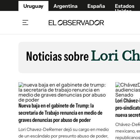
Uruguay
Argentina
España
Estados
Unidos
Home
Lifestyl
Member
Opinió
Noticias sobre
Lori C
Beneficios Member
Fúnebr
Referí
Remates
12°C
Viernes:
Ahora en:
Montevideo
Nacional
Mín
10°
Máx
12°
Edicion
Nubes
Café y Negocios
Publica
Economía y Empresas
Newslet
Lori Chávez-
Agro
Argent
Nueva baja en el gabinete de Trump: la
pro-sindicat
secretaria de Trabajo renuncia en medio de
Brand Studio
nueva secret
España
graves denuncias por abuso de poder
Mundo
Estados
Chávez-DeRe
Lori Chavez-DeRemer dejó su cargo en medio
mexicano, en
Cultura y Espectáculos
de un escándalo por presunto abuso de poder,
republicanos