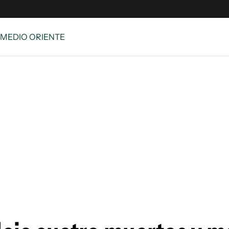
 MEDIO ORIENTE
e
S
n
es
Siguenos en:
 y Legales
es especiales
ciones
ters
ina
 Unidos