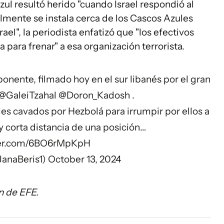
l resultó herido "cuando Israel respondió al
lmente se instala cerca de los Cascos Azules
rael", la periodista enfatizó que "los efectivos
para frenar" a esa organización terrorista.
onente, filmado hoy en el sur libanés por el gran
@GaleiTzahal
@Doron_Kadosh
.
es cavados por Hezbolá para irrumpir por ellos a
muy corta distancia de una posición…
tter.com/6BO6rMpKpH
JanaBeris1)
October 13, 2024
n de EFE.