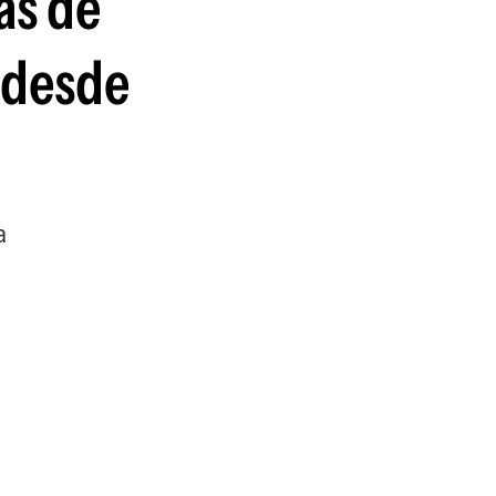
ás de
a desde
a