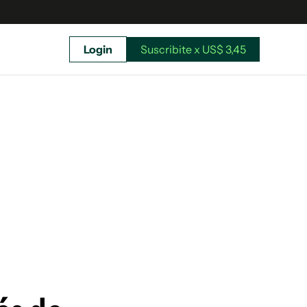
Login
Suscribite x US$ 3,45
uscríbete ahora a El Observador y elegí hasta
donde llegar.
Suscribite x US$ 3,45