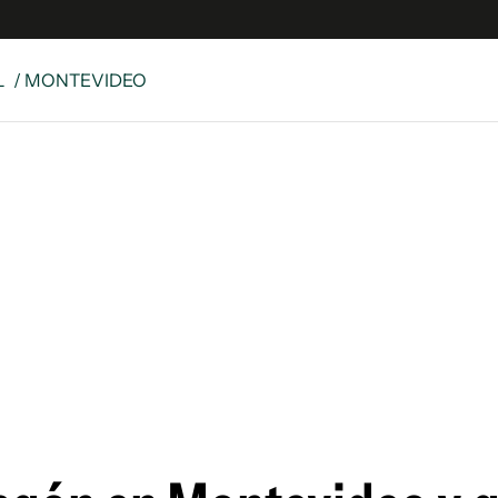
L
/ MONTEVIDEO
e
S
n
es
Siguenos en:
 y Legales
es especiales
ciones
ters
ina
 Unidos