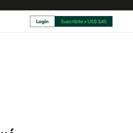
Login
Suscribite x US$ 3,45
uscríbete ahora a El Observador y elegí hasta
donde llegar.
Suscribite x US$ 3,45