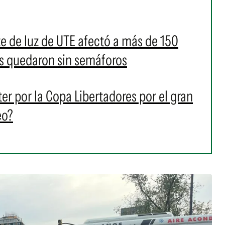
 de luz de UTE afectó a más de 150
as quedaron sin semáforos
er por la Copa Libertadores por el gran
eo?