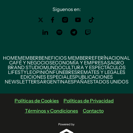
Siguenos en:
HOME
MEMBER
BENEFICIOS MEMBER
REFERÍ
NACIONAL
CAFÉ Y NEGOCIOS
ECONOMÍA Y EMPRESAS
AGRO
BRAND STUDIO
MUNDO
CULTURA Y ESPECTÁCULOS
LIFESTYLE
OPINIÓN
FÚNEBRES
REMATES Y LEGALES
EDICIONES ESPECIALES
PUBLICACIONES
NEWSLETTERS
ARGENTINA
ESPAÑA
ESTADOS UNIDOS
Políticas de Cookies
Políticas de Privacidad
Términos y Condiciones
Contacto