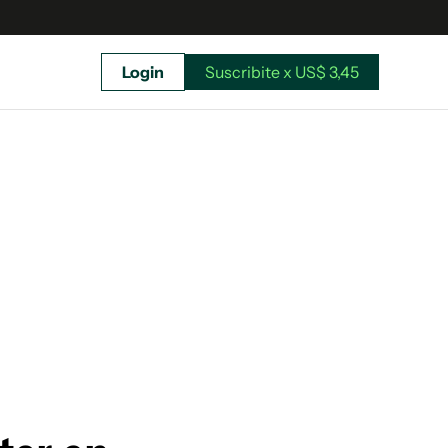
Login
Suscribite x US$ 3,45
uscríbete ahora a El Observador y elegí hasta
donde llegar.
Suscribite x US$ 3,45