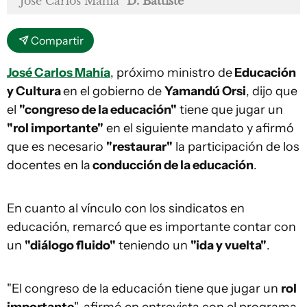
José Carlos Mahía
D. Battiste
Compartir
José Carlos Mahía
, próximo ministro de
Educación
y Cultura
en el gobierno de
Yamandú Orsi
, dijo que
el
"congreso de la educación"
tiene que jugar un
"rol importante"
en el siguiente mandato y afirmó
que es necesario
"restaurar"
la participación de los
docentes en la
conducción de la educación
.
En cuanto al vínculo con los sindicatos en
educación, remarcó que es importante contar con
un
"diálogo fluido"
teniendo un
"ida y vuelta"
.
"El congreso de la educación tiene que jugar un
rol
importante
", afirmó en entrevista con el programa