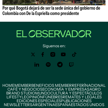
Por qué Bogotá dejará de ser la sede única del gobierno de
Colombia con De la Espriella como presidente
Siguenos en:
HOME
MEMBER
BENEFICIOS MEMBER
REFERÍ
NACIONAL
CAFÉ Y NEGOCIOS
ECONOMÍA Y EMPRESAS
AGRO
BRAND STUDIO
MUNDO
CULTURA Y ESPECTÁCULOS
LIFESTYLE
OPINIÓN
FÚNEBRES
REMATES Y LEGALES
EDICIONES ESPECIALES
PUBLICACIONES
NEWSLETTERS
ARGENTINA
ESPAÑA
ESTADOS UNIDOS