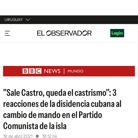
URUGUAY
URUGUAY
Login
ARGENTINA
ESPAÑA
ESTADOS UNIDOS
"Sale Castro, queda el castrismo": 3
reacciones de la disidencia cubana al
cambio de mando en el Partido
Comunista de la isla
19 de abril 2021
19:12 hs