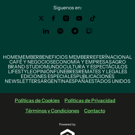
Siguenos en:
HOME
MEMBER
BENEFICIOS MEMBER
REFERÍ
NACIONAL
CAFÉ Y NEGOCIOS
ECONOMÍA Y EMPRESAS
AGRO
BRAND STUDIO
MUNDO
CULTURA Y ESPECTÁCULOS
LIFESTYLE
OPINIÓN
FÚNEBRES
REMATES Y LEGALES
EDICIONES ESPECIALES
PUBLICACIONES
NEWSLETTERS
ARGENTINA
ESPAÑA
ESTADOS UNIDOS
Políticas de Cookies
Políticas de Privacidad
Términos y Condiciones
Contacto