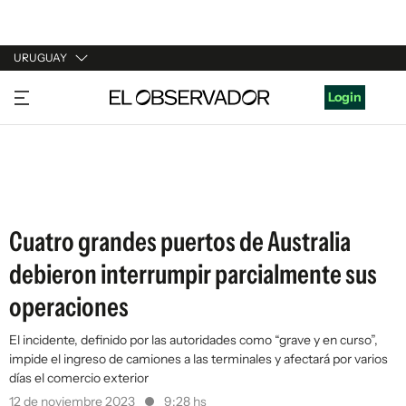
URUGUAY
URUGUAY
Login
ARGENTINA
ESPAÑA
ESTADOS UNIDOS
Cuatro grandes puertos de Australia
debieron interrumpir parcialmente sus
operaciones
El incidente, definido por las autoridades como “grave y en curso”,
impide el ingreso de camiones a las terminales y afectará por varios
días el comercio exterior
12 de noviembre 2023
9:28 hs