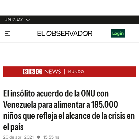
URUGUAY
URUGUAY
Login
ARGENTINA
ESPAÑA
ESTADOS UNIDOS
El insólito acuerdo de la ONU con
Venezuela para alimentar a 185.000
niños que refleja el alcance de la crisis en
el país
20 de abril 2021
15:55 hs