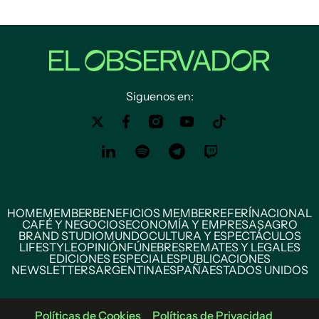
Siguenos en:
HOME
MEMBER
BENEFICIOS MEMBER
REFERÍ
NACIONAL
CAFÉ Y NEGOCIOS
ECONOMÍA Y EMPRESAS
AGRO
BRAND STUDIO
MUNDO
CULTURA Y ESPECTÁCULOS
LIFESTYLE
OPINIÓN
FÚNEBRES
REMATES Y LEGALES
EDICIONES ESPECIALES
PUBLICACIONES
NEWSLETTERS
ARGENTINA
ESPAÑA
ESTADOS UNIDOS
Políticas de Cookies
Políticas de Privacidad