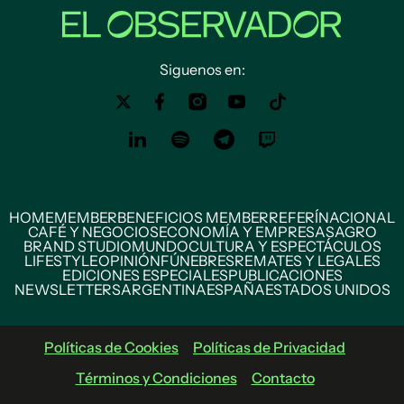
Siguenos en:
HOME
MEMBER
BENEFICIOS MEMBER
REFERÍ
NACIONAL
CAFÉ Y NEGOCIOS
ECONOMÍA Y EMPRESAS
AGRO
BRAND STUDIO
MUNDO
CULTURA Y ESPECTÁCULOS
LIFESTYLE
OPINIÓN
FÚNEBRES
REMATES Y LEGALES
EDICIONES ESPECIALES
PUBLICACIONES
NEWSLETTERS
ARGENTINA
ESPAÑA
ESTADOS UNIDOS
Políticas de Cookies
Políticas de Privacidad
Términos y Condiciones
Contacto