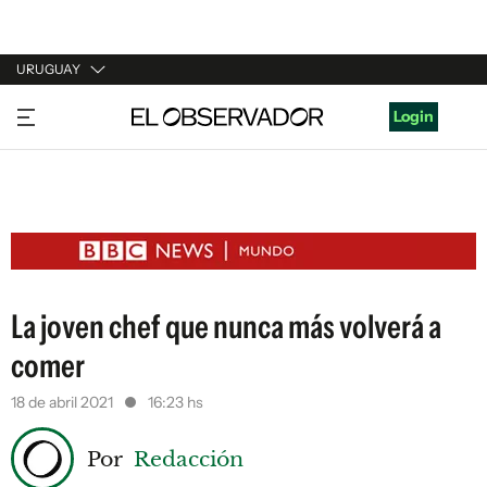
URUGUAY
URUGUAY
Login
ARGENTINA
ESPAÑA
ESTADOS UNIDOS
La joven chef que nunca más volverá a
comer
18 de abril 2021
16:23 hs
Por
Redacción