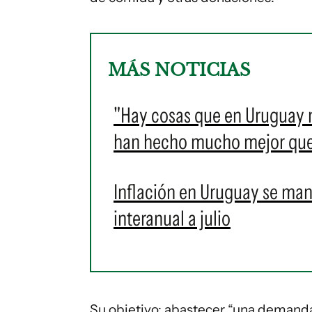
MÁS NOTICIAS
"Hay cosas que en Uruguay n
han hecho mucho mejor que
Inflación en Uruguay se man
interanual a julio
Su objetivo: abastecer “una demanda