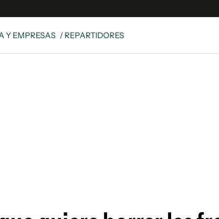
A Y EMPRESAS
/ REPARTIDORES
e
S
n
es
Siguenos en:
 y Legales
es especiales
ciones
ters
ina
 Unidos