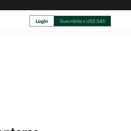
Login
Suscribite x US$ 3,45
uscríbete ahora a El Observador y elegí hasta
donde llegar.
Suscribite x US$ 3,45