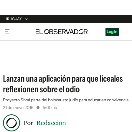
URUGUAY
URUGUAY
Login
ARGENTINA
ESPAÑA
ESTADOS UNIDOS
Lanzan una aplicación para que liceales
reflexionen sobre el odio
Proyecto Shoá parte del holocausto judío para educar en convivencia
21 de mayo 2016
5:00 hs
Por
Redacción