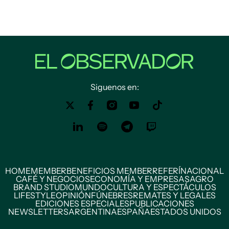
Siguenos en:
HOME
MEMBER
BENEFICIOS MEMBER
REFERÍ
NACIONAL
CAFÉ Y NEGOCIOS
ECONOMÍA Y EMPRESAS
AGRO
BRAND STUDIO
MUNDO
CULTURA Y ESPECTÁCULOS
LIFESTYLE
OPINIÓN
FÚNEBRES
REMATES Y LEGALES
EDICIONES ESPECIALES
PUBLICACIONES
NEWSLETTERS
ARGENTINA
ESPAÑA
ESTADOS UNIDOS