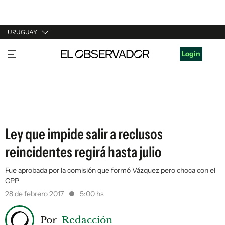
URUGUAY
URUGUAY
Login
ARGENTINA
ESPAÑA
ESTADOS UNIDOS
Ley que impide salir a reclusos
reincidentes regirá hasta julio
Fue aprobada por la comisión que formó Vázquez pero choca con el
CPP
28 de febrero 2017
5:00 hs
Por
Redacción