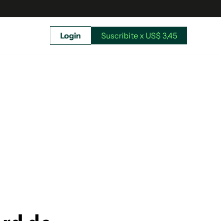
Login
Suscribite x US$ 3,45
uscríbete ahora a El Observador y elegí hasta
donde llegar.
Suscribite x US$ 3,45