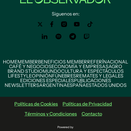
Siguenos en:
HOME
MEMBER
BENEFICIOS MEMBER
REFERÍ
NACIONAL
CAFÉ Y NEGOCIOS
ECONOMÍA Y EMPRESAS
AGRO
BRAND STUDIO
MUNDO
CULTURA Y ESPECTÁCULOS
LIFESTYLE
OPINIÓN
FÚNEBRES
REMATES Y LEGALES
EDICIONES ESPECIALES
PUBLICACIONES
NEWSLETTERS
ARGENTINA
ESPAÑA
ESTADOS UNIDOS
Políticas de Cookies
Políticas de Privacidad
Términos y Condiciones
Contacto