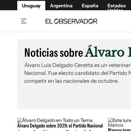
Uruguay
Argentina
España
Estados
Unidos
Home
Lifestyl
Member
Opinió
Noticias sobre
Álvaro 
Beneficios Member
Fúnebr
Referí
Remates
14°C
Viernes:
Ahora en:
Álvaro Luis Delgado Ceretta es un veterinar
Montevideo
Nacional
Mín
8°
Edicion
Máx
12°
Lluvia Moderada
Nacional. Fue electo candidato del Partido 
Café y Negocios
Publica
competir en las nacionales de octubre.
Economía y Empresas
Newslet
Agro
Argent
Brand Studio
España
Mundo
Estados
Álvaro Delgado sobre 2029: el Partido Nacional
Cultura y Espectáculos
Blancos toma