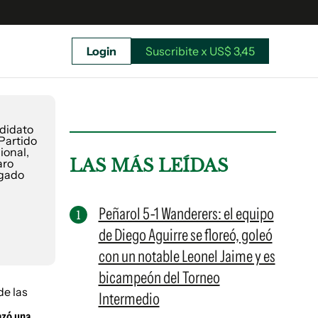
Login
Suscribite x US$ 3,45
uscríbete ahora a El Observador y elegí hasta
donde llegar.
LAS MÁS LEÍDAS
Peñarol 5-1 Wanderers: el equipo
de Diego Aguirre se floreó, goleó
con un notable Leonel Jaime y es
bicampeón del Torneo
Intermedio
Suscribite x US$ 3,45
azó una