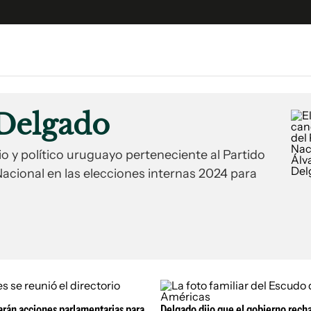
e
S
n
Delgado
es
Siguenos en:
 y Legales
io y político uruguayo perteneciente al Partido
es especiales
Nacional en las elecciones internas 2024 para
ciones
ters
ina
 Unidos
rán acciones parlamentarias para
Delgado dijo que el gobierno rech