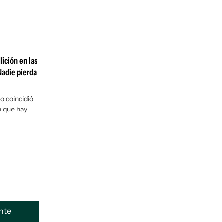
ición en las
Nadie pierda
o coincidió
n que hay
ente