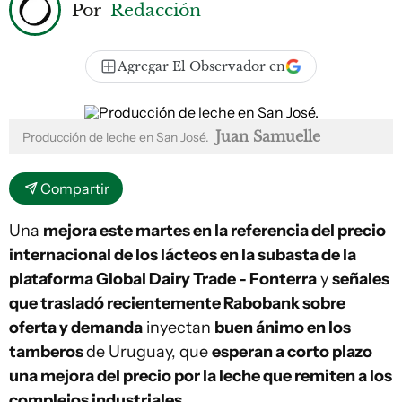
Por
Redacción
Agregar El Observador en
Juan Samuelle
Producción de leche en San José.
Compartir
Una
mejora este martes en la referencia del precio
internacional de los lácteos en la subasta de la
plataforma Global Dairy Trade - Fonterra
y
señales
que trasladó recientemente Rabobank sobre
oferta y demanda
inyectan
buen ánimo en los
tamberos
de Uruguay, que
esperan a corto plazo
una mejora del precio por la leche que remiten a los
complejos industriales
.