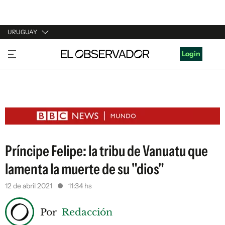
URUGUAY
URUGUAY
Login
ARGENTINA
ESPAÑA
ESTADOS UNIDOS
Príncipe Felipe: la tribu de Vanuatu que
lamenta la muerte de su "dios"
12 de abril 2021
11:34 hs
Por
Redacción