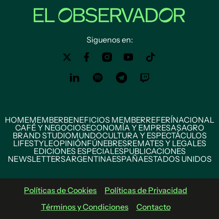
Siguenos en:
HOME
MEMBER
BENEFICIOS MEMBER
REFERÍ
NACIONAL
CAFÉ Y NEGOCIOS
ECONOMÍA Y EMPRESAS
AGRO
BRAND STUDIO
MUNDO
CULTURA Y ESPECTÁCULOS
LIFESTYLE
OPINIÓN
FÚNEBRES
REMATES Y LEGALES
EDICIONES ESPECIALES
PUBLICACIONES
NEWSLETTERS
ARGENTINA
ESPAÑA
ESTADOS UNIDOS
Políticas de Cookies
Políticas de Privacidad
Términos y Condiciones
Contacto