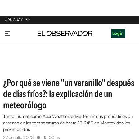
URUGUAY
URUGUAY
Login
ARGENTINA
ESPAÑA
ESTADOS UNIDOS
¿Por qué se viene "un veranillo" después
de días fríos?: la explicación de un
meteorólogo
Tanto Inumet como AccuWeather, advierten en sus pronósticos un
ascenso en las temperaturas de hasta 23-24°C en Montevideo los
próximos días
27 de julio 2023
15:00 hs