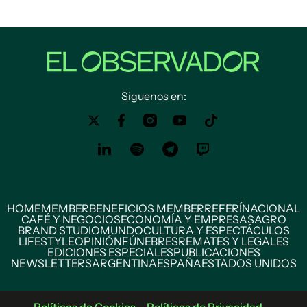
Siguenos en:
HOME
MEMBER
BENEFICIOS MEMBER
REFERÍ
NACIONAL
CAFÉ Y NEGOCIOS
ECONOMÍA Y EMPRESAS
AGRO
BRAND STUDIO
MUNDO
CULTURA Y ESPECTÁCULOS
LIFESTYLE
OPINIÓN
FÚNEBRES
REMATES Y LEGALES
EDICIONES ESPECIALES
PUBLICACIONES
NEWSLETTERS
ARGENTINA
ESPAÑA
ESTADOS UNIDOS
Políticas de Cookies
Políticas de Privacidad