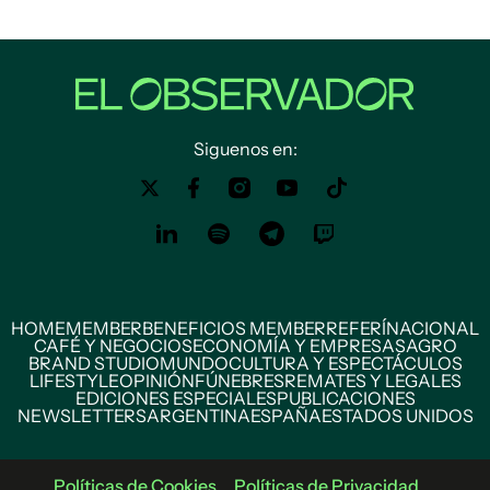
Siguenos en:
HOME
MEMBER
BENEFICIOS MEMBER
REFERÍ
NACIONAL
CAFÉ Y NEGOCIOS
ECONOMÍA Y EMPRESAS
AGRO
BRAND STUDIO
MUNDO
CULTURA Y ESPECTÁCULOS
LIFESTYLE
OPINIÓN
FÚNEBRES
REMATES Y LEGALES
EDICIONES ESPECIALES
PUBLICACIONES
NEWSLETTERS
ARGENTINA
ESPAÑA
ESTADOS UNIDOS
Políticas de Cookies
Políticas de Privacidad