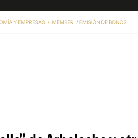
OMÍA Y EMPRESAS
/
MEMBER
/ EMISIÓN DE BONOS
e
S
n
es
Siguenos en:
 y Legales
es especiales
ciones
ters
ina
 Unidos