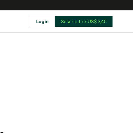
Login
Suscribite x US$ 3,45
uscríbete ahora a El Observador y elegí hasta
donde llegar.
Suscribite x US$ 3,45