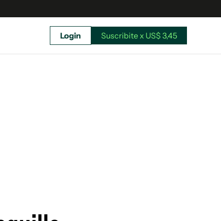
Login
Suscribite x US$ 3,45
uscríbete ahora a El Observador y elegí hasta
donde llegar.
Suscribite x US$ 3,45