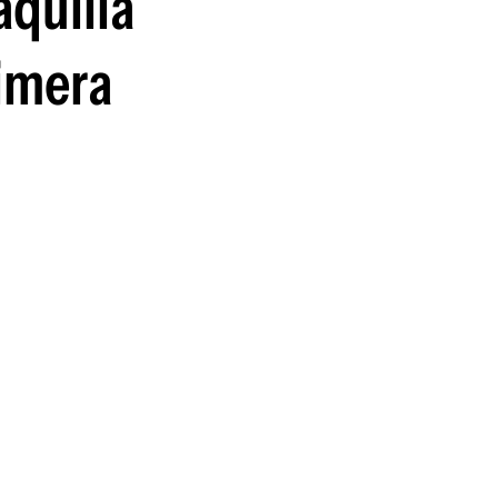
aquilla
imera