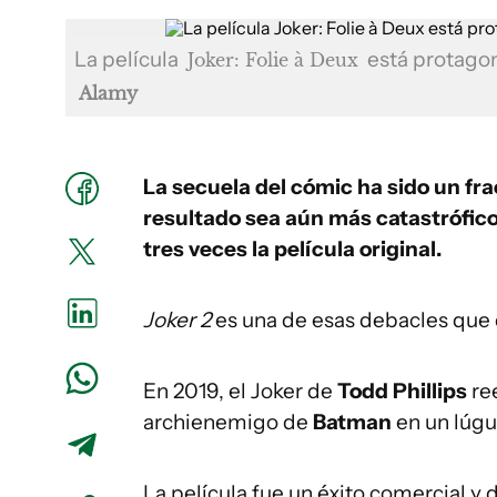
La película
está protagon
Joker: Folie à Deux
Alamy
La secuela del cómic ha sido un fra
resultado sea aún más catastrófic
tres veces la película original.
Joker 2
es una de esas debacles que
En 2019, el Joker de
Todd Phillips
ree
archienemigo de
Batman
en un lúg
La película fue un éxito comercial y d