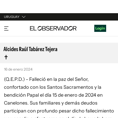
URUGUAY
URUGUAY
Login
ARGENTINA
ESPAÑA
Alcides Raúl Tabárez Tejera
ESTADOS UNIDOS
16 de enero 2024
(Q.E.P.D.) - Falleció en la paz del Señor,
confortado con los Santos Sacramentos y la
bendición Papal el día 15 de enero de 2024 en
Canelones. Sus familiares y demás deudos
participan con profundo pesar dicho fallecimiento