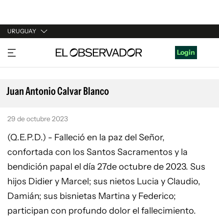
URUGUAY
URUGUAY
Login
ARGENTINA
ESPAÑA
Juan Antonio Calvar Blanco
ESTADOS UNIDOS
29 de octubre 2023
(Q.E.P.D.) - Falleció en la paz del Señor,
confortada con los Santos Sacramentos y la
bendición papal el día 27de octubre de 2023. Sus
hijos Didier y Marcel; sus nietos Lucia y Claudio,
Damián; sus bisnietas Martina y Federico;
participan con profundo dolor el fallecimiento.