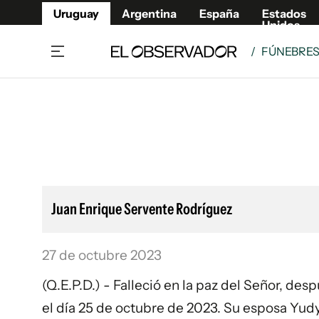
Uruguay
Argentina
España
Estados
Unidos
/
FÚNEBRE
Home
Lifestyl
Member
Opinió
Beneficios Member
Fúnebr
Referí
Remates
10°C
Sábado:
Ahora en:
Montevideo
Nacional
Mín
7°
Máx
Edicion
11°
Cielo Claro
Café y Negocios
Publica
Juan Enrique Servente Rodríguez
Economía y Empresas
Newslet
Agro
Argent
27 de octubre 2023
Brand Studio
España
Mundo
Estados
(Q.E.P.D.) - Falleció en la paz del Señor, de
Cultura y Espectáculos
el día 25 de octubre de 2023. Su esposa Yudy;