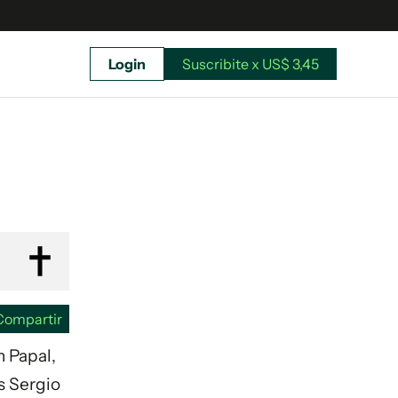
Login
Suscribite x US$ 3,45
uscríbete ahora a El Observador y elegí hasta
donde llegar.
Compartir
n Papal,
os Sergio
Suscribite x US$ 3,45