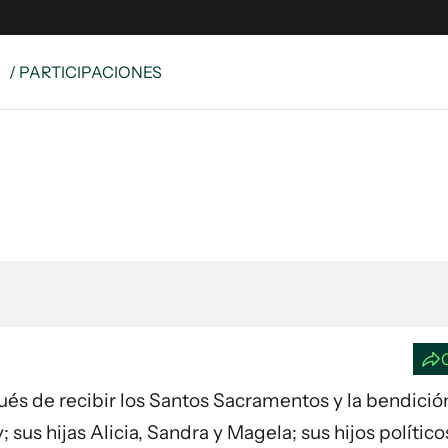
S
/ PARTICIPACIONES
e
S
n
es
Siguenos en:
 y Legales
es especiales
ciones
ters
ina
 Unidos
spués de recibir los Santos Sacramentos y la bendició
 sus hijas Alicia, Sandra y Magela; sus hijos polític