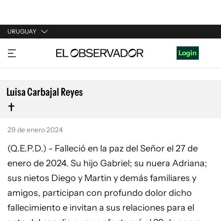
URUGUAY
URUGUAY
Login
ARGENTINA
ESPAÑA
Luisa Carbajal Reyes
ESTADOS UNIDOS
29 de enero 2024
(Q.E.P.D.) - Falleció en la paz del Señor el 27 de
enero de 2024. Su hijo Gabriel; su nuera Adriana;
sus nietos Diego y Martin y demás familiares y
amigos, participan con profundo dolor dicho
fallecimiento e invitan a sus relaciones para el