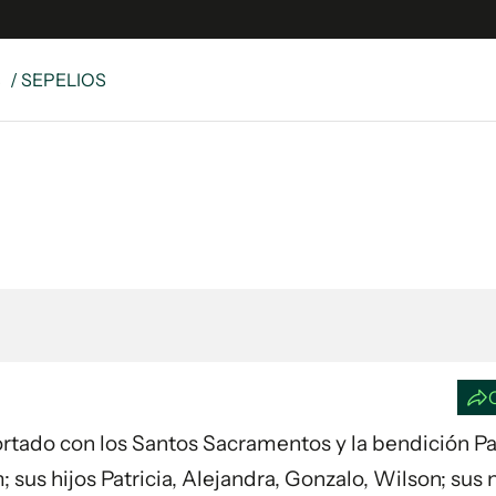
S
/ SEPELIOS
e
S
n
es
Siguenos en:
 y Legales
es especiales
ciones
ters
ina
 Unidos
nfortado con los Santos Sacramentos y la bendición Pa
sus hijos Patricia, Alejandra, Gonzalo, Wilson; sus 