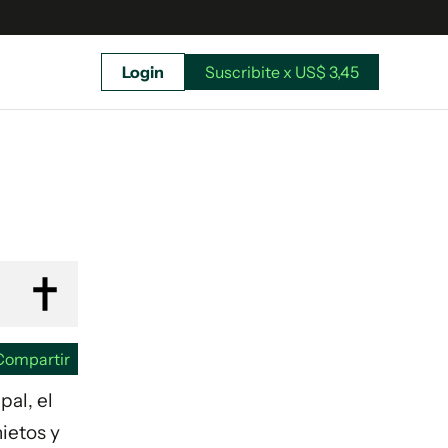
Login
Suscribite x US$ 3,45
uscríbete ahora a El Observador y elegí hasta
donde llegar.
Compartir
pal, el
nietos y
Suscribite x US$ 3,45