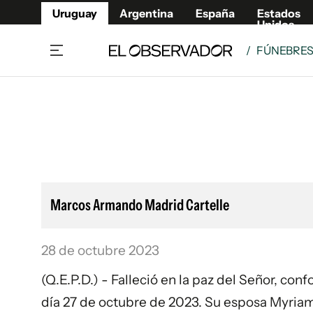
Uruguay
Argentina
España
Estados
Unidos
/
FÚNEBRE
Home
Lifestyl
Member
Opinió
Beneficios Member
Fúnebr
Referí
Remates
8°C
Domingo:
Ahora en:
Montevideo
Nacional
Mín
9°
Máx
11°
Edicion
Nubes
Café y Negocios
Publica
Marcos Armando Madrid Cartelle
Economía y Empresas
Newslet
Agro
Argent
28 de octubre 2023
Brand Studio
España
Mundo
Estados
(Q.E.P.D.) - Falleció en la paz del Señor, co
Cultura y Espectáculos
día 27 de octubre de 2023. Su esposa Myriam; 