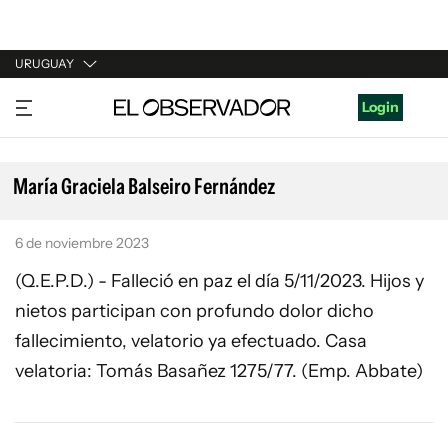
URUGUAY
URUGUAY
Login
ARGENTINA
ESPAÑA
María Graciela Balseiro Fernández
ESTADOS UNIDOS
6 de noviembre 2023
(Q.E.P.D.) - Falleció en paz el día 5/11/2023. Hijos y
nietos participan con profundo dolor dicho
fallecimiento, velatorio ya efectuado. Casa
velatoria: Tomás Basañez 1275/77. (Emp. Abbate)