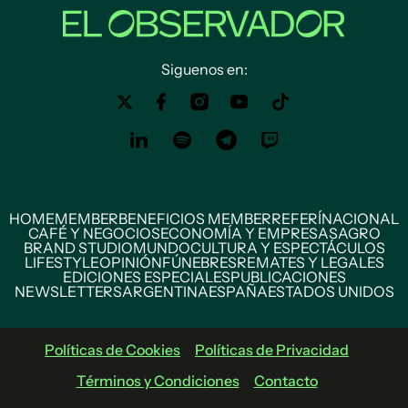
Siguenos en:
HOME
MEMBER
BENEFICIOS MEMBER
REFERÍ
NACIONAL
CAFÉ Y NEGOCIOS
ECONOMÍA Y EMPRESAS
AGRO
BRAND STUDIO
MUNDO
CULTURA Y ESPECTÁCULOS
LIFESTYLE
OPINIÓN
FÚNEBRES
REMATES Y LEGALES
EDICIONES ESPECIALES
PUBLICACIONES
NEWSLETTERS
ARGENTINA
ESPAÑA
ESTADOS UNIDOS
Políticas de Cookies
Políticas de Privacidad
Términos y Condiciones
Contacto