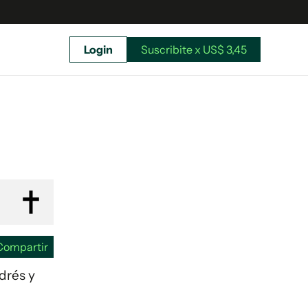
Login
Suscribite x US$ 3,45
uscríbete ahora a El Observador y elegí hasta
donde llegar.
Compartir
ndrés y
Suscribite x US$ 3,45