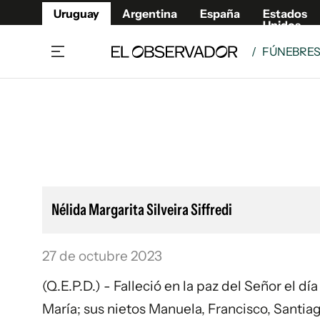
Uruguay
Argentina
España
Estados
Unidos
/
FÚNEBRE
Home
Lifestyl
Member
Opinió
Beneficios Member
Fúnebr
Referí
Remates
12°C
Viernes:
Ahora en:
Montevideo
Nacional
Mín
10°
Máx
12°
Edicion
Nubes
Café y Negocios
Publica
Nélida Margarita Silveira Siffredi
Economía y Empresas
Newslet
Agro
Argent
27 de octubre 2023
Brand Studio
España
Mundo
Estados
(Q.E.P.D.) - Falleció en la paz del Señor el d
Cultura y Espectáculos
María; sus nietos Manuela, Francisco, Santia