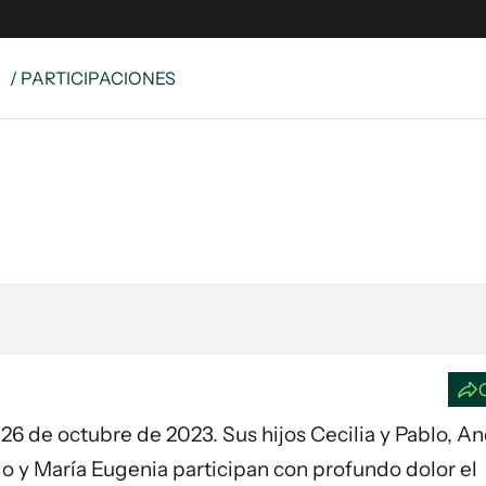
S
/ PARTICIPACIONES
e
S
n
es
Siguenos en:
 y Legales
es especiales
ciones
ters
ina
 Unidos
ía 26 de octubre de 2023. Sus hijos Cecilia y Pablo, A
go y María Eugenia participan con profundo dolor el