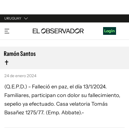
URUGUAY
URUGUAY
Login
ARGENTINA
ESPAÑA
Ramón Santos
ESTADOS UNIDOS
24 de enero 2024
(Q.E.P.D.) - Falleció en paz, el día 13/1/2024.
Familiares, participan con dolor su fallecimiento,
sepelio ya efectuado. Casa velatoria Tomás
Basañez 1275/77. (Emp. Abbate).-