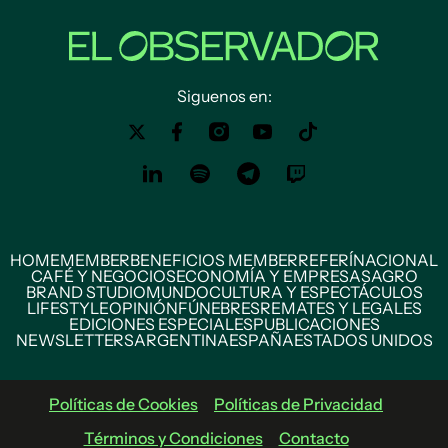
Siguenos en:
HOME
MEMBER
BENEFICIOS MEMBER
REFERÍ
NACIONAL
CAFÉ Y NEGOCIOS
ECONOMÍA Y EMPRESAS
AGRO
BRAND STUDIO
MUNDO
CULTURA Y ESPECTÁCULOS
LIFESTYLE
OPINIÓN
FÚNEBRES
REMATES Y LEGALES
EDICIONES ESPECIALES
PUBLICACIONES
NEWSLETTERS
ARGENTINA
ESPAÑA
ESTADOS UNIDOS
Políticas de Cookies
Políticas de Privacidad
Términos y Condiciones
Contacto